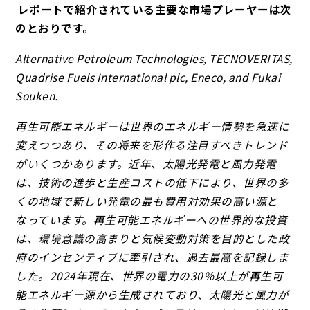
レポートで紹介されている主要な市場プレーヤーは次
のとおりです。
Alternative Petroleum Technologies, TECNOVERITAS,
Quadrise Fuels International plc, Eneco, and Fukai
Souken.
再生可能エネルギーは世界のエネルギー情勢を急速に
変えつつあり、その将来を形作る注目すべきトレンド
がいくつかあります。近年、太陽光発電と風力発電
は、技術の進歩と生産コストの低下により、世界の多
くの地域で新しい発電の最も費用対効果の高い源と
なっています。再生可能エネルギーへの世界的な投資
は、環境意識の高まりと気候変動対策を目的とした政
府のインセンティブに牽引され、過去最高を記録しま
した。2024年現在、世界の電力の30％以上が再生可
能エネルギー源から生成されており、太陽光と風力が