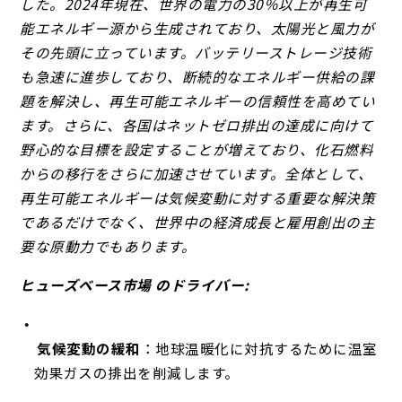
した。2024年現在、世界の電力の30％以上が再生可
能エネルギー源から生成されており、太陽光と風力が
その先頭に立っています。バッテリーストレージ技術
も急速に進歩しており、断続的なエネルギー供給の課
題を解決し、再生可能エネルギーの信頼性を高めてい
ます。さらに、各国はネットゼロ排出の達成に向けて
野心的な目標を設定することが増えており、化石燃料
からの移行をさらに加速させています。全体として、
再生可能エネルギーは気候変動に対する重要な解決策
であるだけでなく、世界中の経済成長と雇用創出の主
要な原動力でもあります。
ヒューズベース市場 のドライバー:
気候変動の緩和
：地球温暖化に対抗するために温室
効果ガスの排出を削減します。