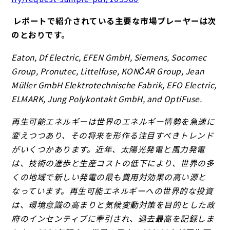
レポートで紹介されている主要な市場プレーヤーは次
のとおりです。
Eaton, Df Electric, EFEN GmbH, Siemens, Socomec
Group, Pronutec, Littelfuse, KONČAR Group, Jean
Müller GmbH Elektrotechnische Fabrik, EFO Electric,
ELMARK, Jung Polykontakt GmbH, and OptiFuse.
再生可能エネルギーは世界のエネルギー情勢を急速に
変えつつあり、その将来を形作る注目すべきトレンド
がいくつかあります。近年、太陽光発電と風力発電
は、技術の進歩と生産コストの低下により、世界の多
くの地域で新しい発電の最も費用対効果の高い源と
なっています。再生可能エネルギーへの世界的な投資
は、環境意識の高まりと気候変動対策を目的とした政
府のインセンティブに牽引され、過去最高を記録しま