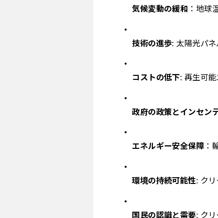
気候変動の緩和
：地球
技術の進歩
: 太陽光
コストの低下
: 再生
政府の政策とインセン
エネルギー安全保障
：
環境の持続可能性
: 
国民の認識と需要
: 