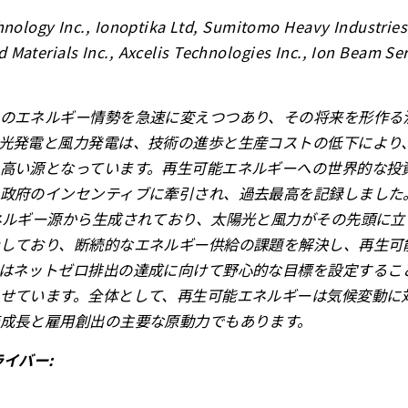
nology Inc., Ionoptika Ltd, Sumitomo Heavy Industrie
ed Materials Inc., Axcelis Technologies Inc., Ion Beam Ser
のエネルギー情勢を急速に変えつつあり、その将来を形作る
光発電と風力発電は、技術の進歩と生産コストの低下により
高い源となっています。再生可能エネルギーへの世界的な投
政府のインセンティブに牽引され、過去最高を記録しました。
ネルギー源から生成されており、太陽光と風力がその先頭に立
しており、断続的なエネルギー供給の課題を解決し、再生可
はネットゼロ排出の達成に向けて野心的な目標を設定するこ
せています。全体として、再生可能エネルギーは気候変動に
成長と雇用創出の主要な原動力でもあります。
イバー: