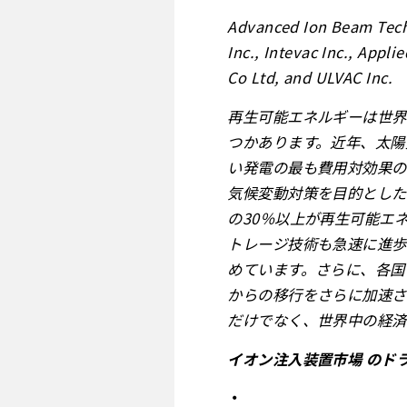
Advanced Ion Beam Tech
Inc., Intevac Inc., Appli
Co Ltd, and ULVAC Inc.
再生可能エネルギーは世界
つかあります。近年、太陽
い発電の最も費用対効果の
気候変動対策を目的とした
の30％以上が再生可能エ
トレージ技術も急速に進歩
めています。さらに、各国
からの移行をさらに加速さ
だけでなく、世界中の経済
イオン注入装置市場 のドラ