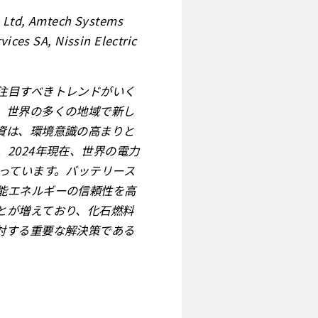
s Ltd, Amtech Systems
vices SA, Nissin Electric
注目すべきトレンドがいく
、世界の多くの地域で新し
資は、環境意識の高まりと
2024年現在、世界の電力
っています。バッテリース
能エネルギーの信頼性を高
とが増えており、化石燃料
対する重要な解決策である