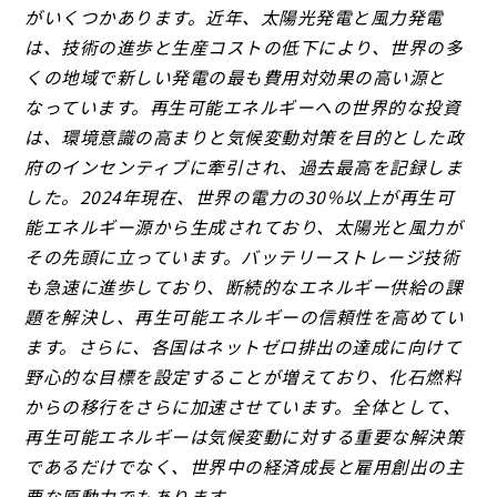
がいくつかあります。近年、太陽光発電と風力発電
は、技術の進歩と生産コストの低下により、世界の多
くの地域で新しい発電の最も費用対効果の高い源と
なっています。再生可能エネルギーへの世界的な投資
は、環境意識の高まりと気候変動対策を目的とした政
府のインセンティブに牽引され、過去最高を記録しま
した。2024年現在、世界の電力の30％以上が再生可
能エネルギー源から生成されており、太陽光と風力が
その先頭に立っています。バッテリーストレージ技術
も急速に進歩しており、断続的なエネルギー供給の課
題を解決し、再生可能エネルギーの信頼性を高めてい
ます。さらに、各国はネットゼロ排出の達成に向けて
野心的な目標を設定することが増えており、化石燃料
からの移行をさらに加速させています。全体として、
再生可能エネルギーは気候変動に対する重要な解決策
であるだけでなく、世界中の経済成長と雇用創出の主
要な原動力でもあります。